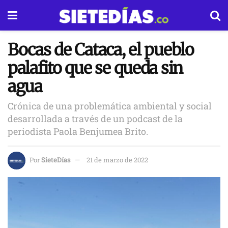
Bocas de Cataca, el pueblo
palafito que se queda sin
agua
Crónica de una problemática ambiental y social
desarrollada a través de un podcast de la
periodista Paola Benjumea Brito.
Por
SieteDías
21 de marzo de 2022