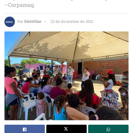
–Corpamag.
Por
SieteDías
23 de diciembre de 2021