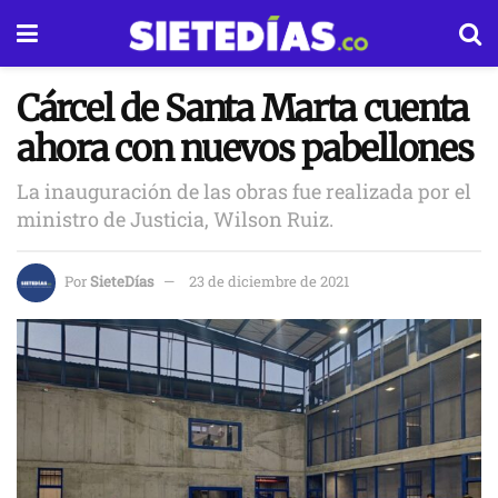
Cárcel de Santa Marta cuenta
ahora con nuevos pabellones
La inauguración de las obras fue realizada por el
ministro de Justicia, Wilson Ruiz.
Por
SieteDías
23 de diciembre de 2021