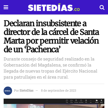
Declaran insubsistente a
director de la cárcel de Santa
Marta por permitir velación
de un ‘Pachenca’
Durante consejo de seguridad realizado en la
Gobernación del Magdalena, se confirmó la
llegada de nuevas tropas del Ejército Nacional
para patrullajes en el área rural.
Por
SieteDías
8 de septiembre de 2023