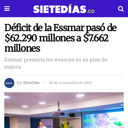
Déficit de la Essmar pasó de
$62.290 millones a $7.662
millones
Essmar presenta los avances en su plan de
mejora
Por
SieteDías
28 de noviembre de 2023