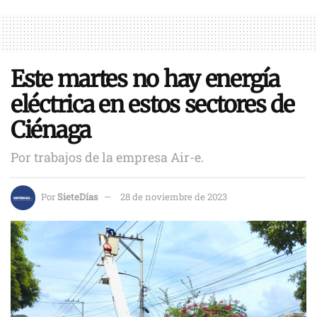
Este martes no hay energía
eléctrica en estos sectores de
Ciénaga
Por trabajos de la empresa Air-e.
Por
SieteDías
28 de noviembre de 2023