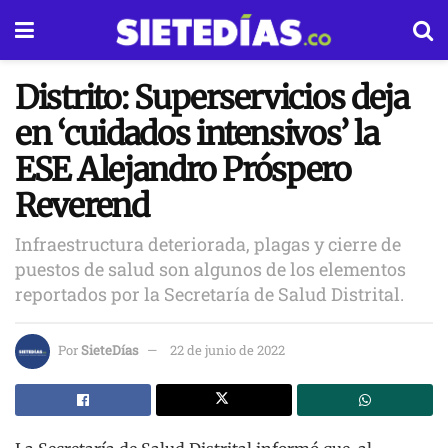
Distrito: Superservicios deja
en ‘cuidados intensivos’ la
ESE Alejandro Próspero
Reverend
Infraestructura deteriorada, plagas y cierre de
puestos de salud son algunos de los elementos
reportados por la Secretaría de Salud Distrital.
Por
SieteDías
22 de junio de 2022