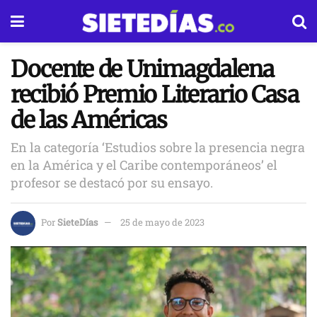
Docente de Unimagdalena
recibió Premio Literario Casa
de las Américas
En la categoría ‘Estudios sobre la presencia negra
en la América y el Caribe contemporáneos’ el
profesor se destacó por su ensayo.
Por
SieteDías
25 de mayo de 2023