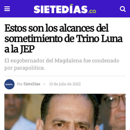
Estos son los alcances del
sometimiento de Trino Luna
a la JEP
El exgobernador del Magdalena fue condenado
por parapolítica.
Por
SieteDías
13 de julio de 2022