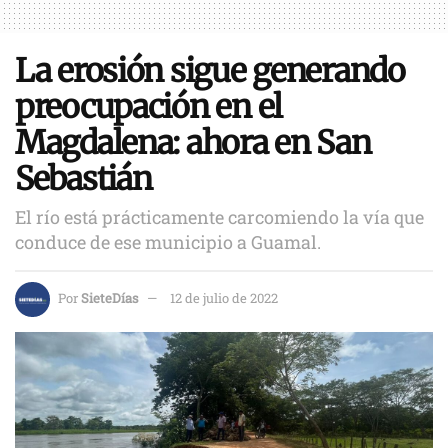
La erosión sigue generando
preocupación en el
Magdalena: ahora en San
Sebastián
El río está prácticamente carcomiendo la vía que
conduce de ese municipio a Guamal.
Por
SieteDías
12 de julio de 2022