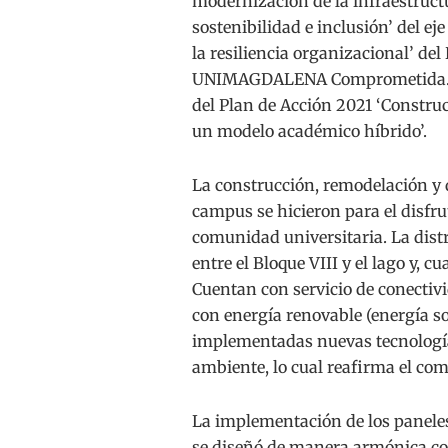
modernización de la infraestructur
sostenibilidad e inclusión’ del e
la resiliencia organizacional’ de
UNIMAGDALENA Comprometida. Y de
del Plan de Acción 2021 ‘Construc
un modelo académico híbrido’.
La construcción, remodelación y d
campus se hicieron para el disfr
comunidad universitaria. La distr
entre el Bloque VIII y el lago y, cu
Cuentan con servicio de conectivi
con energía renovable (energía so
implementadas nuevas tecnología
ambiente, lo cual reafirma el com
La implementación de los paneles 
se diseñó de manera armónica con 