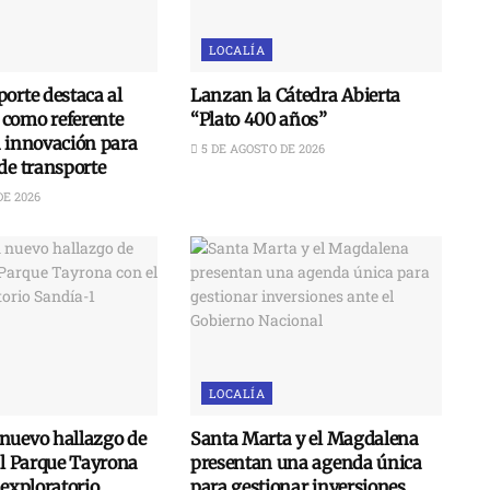
LOCALÍA
orte destaca al
Lanzan la Cátedra Abierta
como referente
“Plato 400 años”
n innovación para
5 DE AGOSTO DE 2026
de transporte
DE 2026
LOCALÍA
nuevo hallazgo de
Santa Marta y el Magdalena
al Parque Tayrona
presentan una agenda única
 exploratorio
para gestionar inversiones