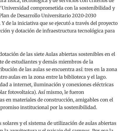
a física, tecnológica y de servicios con criterios de
je ‘Universidad comprometida con la sostenibilidad y
l Plan de Desarrollo Universitario 2020-2030
 la iniciativa que se ejecutó a través del proyecto
ción y dotación de infraestructura tecnológica para
otación de las siete Aulas abiertas sostenibles en el
ute de estudiantes y demás miembros de la
ibución de las aulas se encuentra así: tres en la zona
atro aulas en la zona entre la biblioteca y el lago.
dad a internet, iluminación y conexiones eléctricas
lar fotovoltaica). Así mismo, le fueron
s en materiales de construcción, amigables con el
promiso institucional por la sostenibilidad.
solares y el sistema de utilización de aulas abiertas
la arquitectura y el paisaje del campus. Por eso la