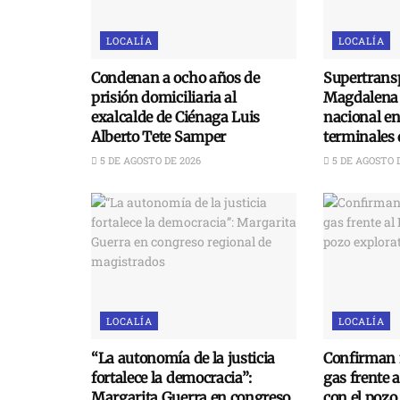
LOCALÍA
LOCALÍA
Condenan a ocho años de
Supertransp
prisión domiciliaria al
Magdalena 
exalcalde de Ciénaga Luis
nacional e
Alberto Tete Samper
terminales 
5 DE AGOSTO DE 2026
5 DE AGOSTO 
LOCALÍA
LOCALÍA
“La autonomía de la justicia
Confirman 
fortalece la democracia”:
gas frente 
Margarita Guerra en congreso
con el pozo