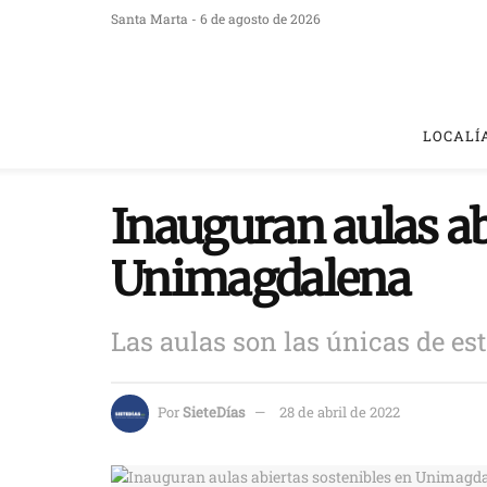
Santa Marta - 6 de agosto de 2026
LOCALÍ
Inauguran aulas ab
Unimagdalena
Las aulas son las únicas de es
Por
SieteDías
28 de abril de 2022