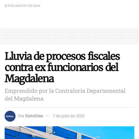
5 DE AGOSTO DE 2026
Lluvia de procesos fiscales
contra ex funcionarios del
Magdalena
Emprendido por la Contraloría Departamental
del Magdalena.
Por
SieteDías
7 de julio de 2023