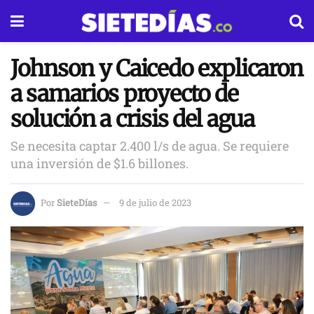
Johnson y Caicedo explicaron
a samarios proyecto de
solución a crisis del agua
Se necesita captar 2.400 l/s de agua. Se requiere
una inversión de $1.6 billones.
Por
SieteDías
9 de julio de 2023