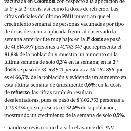
vacunada en
Colombia
con respecto a la aplicación de
la 1ª y la 2ª dosis, así como la dosis de refuerzo. Las
cifras oficiales del último
PMU
muestran que el
crecimiento semanal de personas vacunadas por tipo
de dosis de vacuna aplicada frente al observado la
semana anterior fue muy bajo: en la
1ª dosis
se pasó
de 41’614.897 personas a 41’743.347 que representa el
81,8%
de la población y muestra un aumento en la
última semana de solo
0,3%
en la semana; en la
2ª
dosis
se pasó de 33’763.501 personas a 34’062.856 que
es el
66,7%
de la población y evidencia un aumento en
esta última semana de únicamente
0,6%
; en la dosis
de
refuerzo
, las cifras también resultan
desalentadoras, pues se pasó de 8’802.752 personas a
9’293.334 que representa el
32,4%
de la población,
mostrando un crecimiento de la semana de solo
0,5%
.
Cuando se revisa como ha sido el avance del PNV