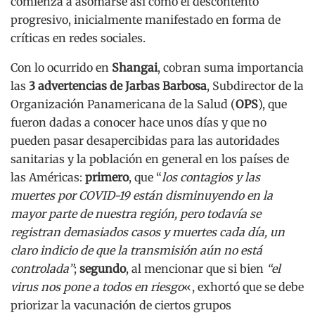
comienza a asomarse así como el descontento
progresivo, inicialmente manifestado en forma de
críticas en redes sociales.
Con lo ocurrido en
Shangai
, cobran suma importancia
las
3 advertencias de
Jarbas Barbosa
, Subdirector de la
Organización Panamericana de la Salud (
OPS
), que
fueron dadas a conocer hace unos días y que no
pueden pasar desapercibidas para las autoridades
sanitarias y la población en general en los países de
las Américas:
primero
, que “
los contagios y las
muertes por COVID-19 están disminuyendo en la
mayor parte de nuestra región, pero todavía se
registran demasiados casos y muertes cada día, un
claro indicio de que la transmisión aún no está
controlada
”
;
segundo
, al mencionar que si bien
“
el
virus nos pone a todos en riesgo
«, exhortó que se debe
priorizar la vacunación de ciertos grupos