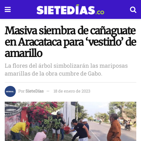
Masiva siembra de cañaguate
en Aracataca para ‘vestirlo’ de
amarillo
La flores del árbol simbolizarán las mariposas
amarillas de la obra cumbre de Gabo.
Por
SieteDías
18 de enero de 2023