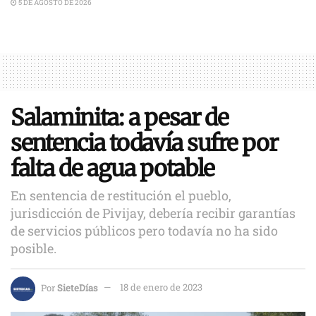
5 DE AGOSTO DE 2026
Salaminita: a pesar de
sentencia todavía sufre por
falta de agua potable
En sentencia de restitución el pueblo,
jurisdicción de Pivijay, debería recibir garantías
de servicios públicos pero todavía no ha sido
posible.
Por
SieteDías
18 de enero de 2023