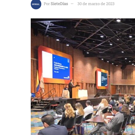
Por
SieteDías
30 de marzo de 2023