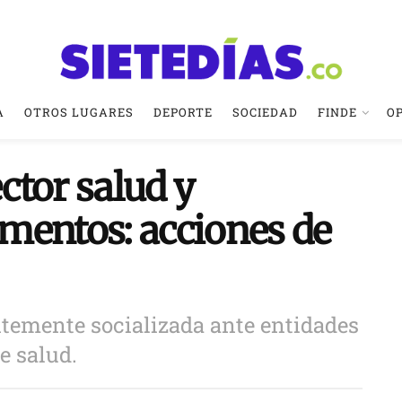
A
OTROS LUGARES
DEPORTE
SOCIEDAD
FINDE
O
ector salud y
mentos: acciones de
ntemente socializada ante entidades
e salud.