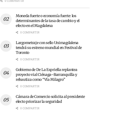
0 COMPARTIR
Moneda fuerte o economía fuerte: los
determinantes de la tasa de cambio y el
efecto en el Magdalena
0 COMPARTIR
Largometraje con sello Unimagdalena
tendrá su estreno mundial en Festival de
Toronto
0 COMPARTIR
Gobierno de De La Espriella replantea
proyecto vial Ciénaga–Barranquilla y
rebautiza como “Vía Milagro”
0 COMPARTIR
Cámara de Comercio solicita al presidente
electo priorizar la seguridad
0 COMPARTIR