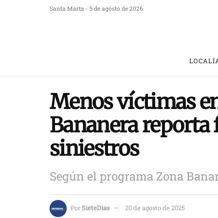
Santa Marta - 5 de agosto de 2026
LOCALÍ
Menos víctimas en 
Bananera reporta 
siniestros
Según el programa Zona Bana
Por
SieteDías
20 de agosto de 2025