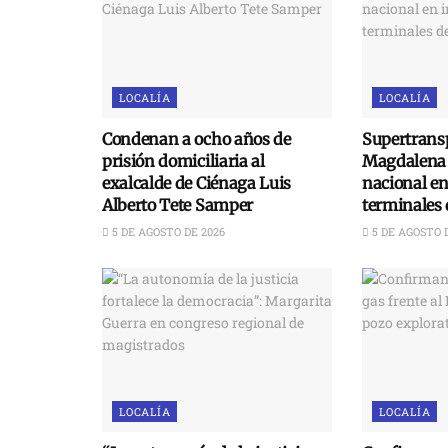
LOCALÍA
LOCALÍA
Condenan a ocho años de
Supertransp
prisión domiciliaria al
Magdalena 
exalcalde de Ciénaga Luis
nacional e
Alberto Tete Samper
terminales 
5 DE AGOSTO DE 2026
5 DE AGOSTO 
LOCALÍA
LOCALÍA