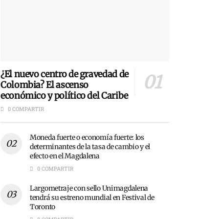
¿El nuevo centro de gravedad de
Colombia? El ascenso
económico y político del Caribe
0 COMPARTIR
Moneda fuerte o economía fuerte: los
determinantes de la tasa de cambio y el
efecto en el Magdalena
0 COMPARTIR
Largometraje con sello Unimagdalena
tendrá su estreno mundial en Festival de
Toronto