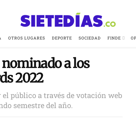
A
OTROS LUGARES
DEPORTE
SOCIEDAD
FINDE
O
 nominado a los
rds 2022
 el público a través de votación web
ndo semestre del año.