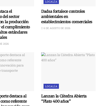
LOCALÍA
taca el
Dadsa fortalece controles
 del sector
ambientales en
on la producción
establecimientos comerciales
y el cumplimiento
6 DE AGOSTO DE 2026
altos estándares
ales
DE 2026
LOCALÍA
orte destaca al
Lanzan la Cátedra Abierta
como referente
“Plato 400 años”