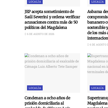
LOCALÍA
LOCALÍA
JEP acepta sometimiento de
Asbama des
Saúl Severini y ordena verificar
compromiso
acusaciones contra más de 50
bananero c
políticos del Magdalena
sostenible 
de los más 
6 DE AGOSTO DE 2026
internacion
6 DE AGOSTO 
LOCALÍA
LOCALÍA
Condenan a ocho años de
Supertransp
prisión domiciliaria al
Magdalena 