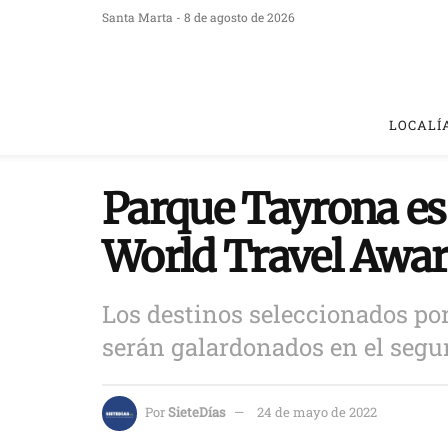
Santa Marta - 8 de agosto de 2026
LOCALÍ
Parque Tayrona es
World Travel Awa
Los destinos seleccionados por
serán galardonados en el segu
Por
SieteDías
24 de mayo de 2022