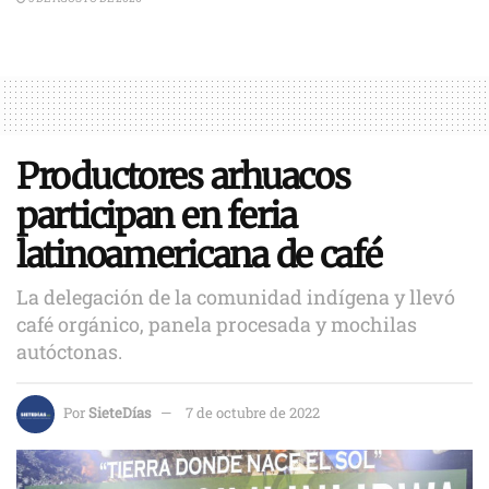
Productores arhuacos
participan en feria
latinoamericana de café
La delegación de la comunidad indígena y llevó
café orgánico, panela procesada y mochilas
autóctonas.
Por
SieteDías
7 de octubre de 2022