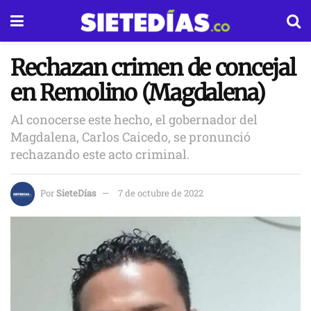
Rechazan crimen de concejal
en Remolino (Magdalena)
Al conocerse este hecho, el gobernador del
Magdalena, Carlos Caicedo, se pronunció
rechazando este acto criminal.
Por
SieteDías
7 de octubre de 2022