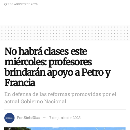
5 DE AGOSTO DE 2026
No habrá clases este
miércoles: profesores
brindarán apoyo a Petro y
Francia
En defensa de las reformas promovidas por el
actual Gobierno Nacional.
Por
SieteDías
7 de junio de 2023