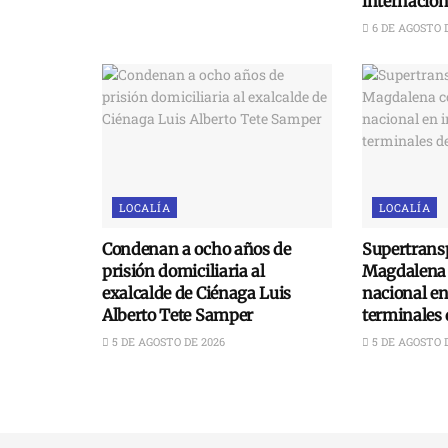
internacion
6 DE AGOSTO 
LOCALÍA
LOCALÍA
Condenan a ocho años de
Supertransp
prisión domiciliaria al
Magdalena 
exalcalde de Ciénaga Luis
nacional e
Alberto Tete Samper
terminales 
5 DE AGOSTO DE 2026
5 DE AGOSTO 