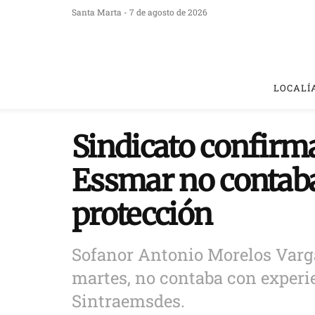
Santa Marta - 7 de agosto de 2026
LOCALÍ
Sindicato confirma:
Essmar no contaba
protección
Sofanor Antonio Morelos Varga
martes, no contaba con experie
Sintraemsdes.