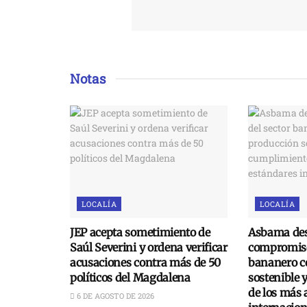
Notas
LOCALÍA
LOCALÍA
JEP acepta sometimiento de
Asbama des
Saúl Severini y ordena verificar
compromiso
acusaciones contra más de 50
bananero c
políticos del Magdalena
sostenible 
de los más 
6 DE AGOSTO DE 2026