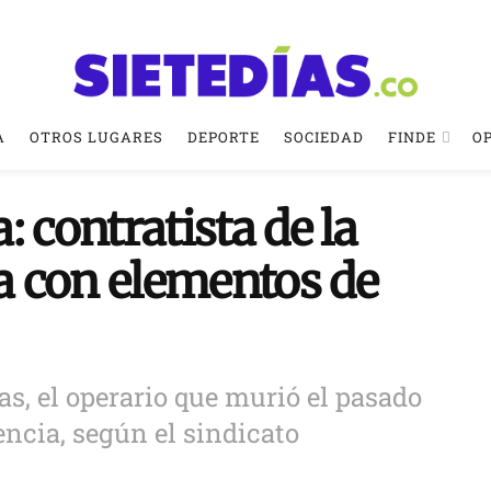
A
OTROS LUGARES
DEPORTE
SOCIEDAD
FINDE
O
 contratista de la
 con elementos de
s, el operario que murió el pasado
ncia, según el sindicato