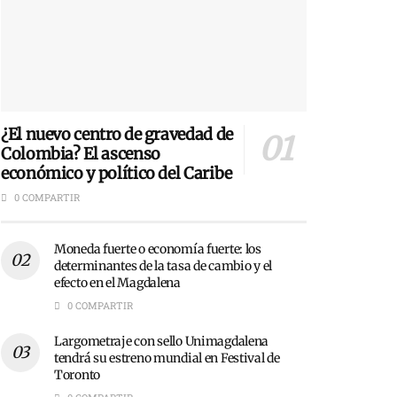
¿El nuevo centro de gravedad de
Colombia? El ascenso
económico y político del Caribe
0 COMPARTIR
Moneda fuerte o economía fuerte: los
determinantes de la tasa de cambio y el
efecto en el Magdalena
0 COMPARTIR
Largometraje con sello Unimagdalena
tendrá su estreno mundial en Festival de
Toronto