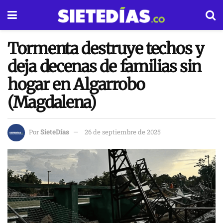
Tormenta destruye techos y
deja decenas de familias sin
hogar en Algarrobo
(Magdalena)
Por
SieteDías
26 de septiembre de 2025