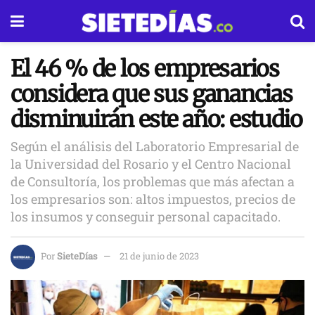
El 46 % de los empresarios
considera que sus ganancias
disminuirán este año: estudio
Según el análisis del Laboratorio Empresarial de
la Universidad del Rosario y el Centro Nacional
de Consultoría, los problemas que más afectan a
los empresarios son: altos impuestos, precios de
los insumos y conseguir personal capacitado.
Por
SieteDías
21 de junio de 2023